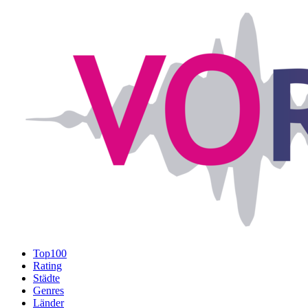
Top100
Rating
Städte
Genres
Länder