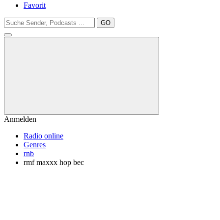
Favorit
GO
Anmelden
Radio online
Genres
rnb
rmf maxxx hop bec