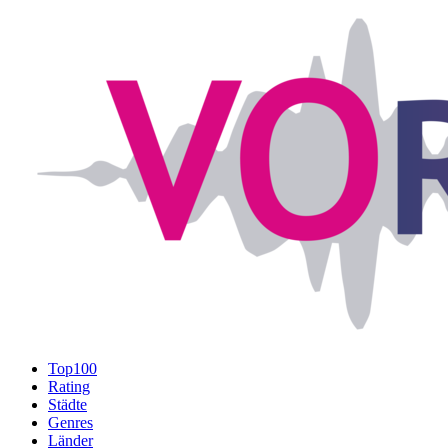
Top100
Rating
Städte
Genres
Länder