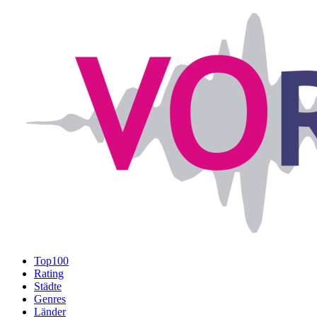
Top100
Rating
Städte
Genres
Länder