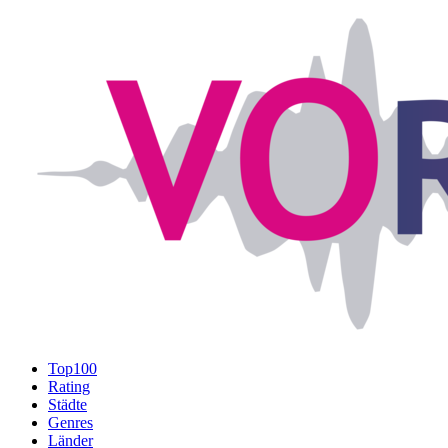
Top100
Rating
Städte
Genres
Länder