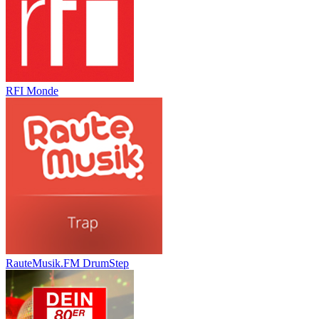
RFI Monde
RauteMusik.FM DrumStep