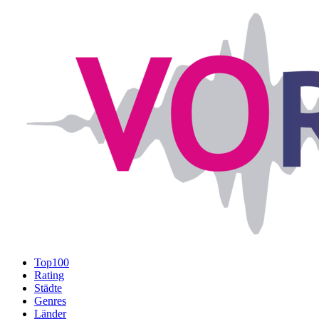
Top100
Rating
Städte
Genres
Länder