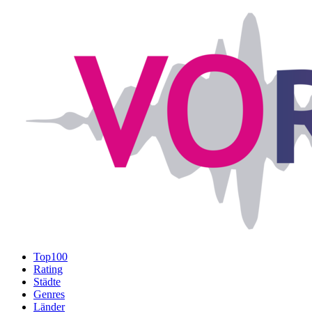
Top100
Rating
Städte
Genres
Länder