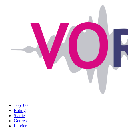
Top100
Rating
Städte
Genres
Länder