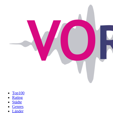
Top100
Rating
Städte
Genres
Länder