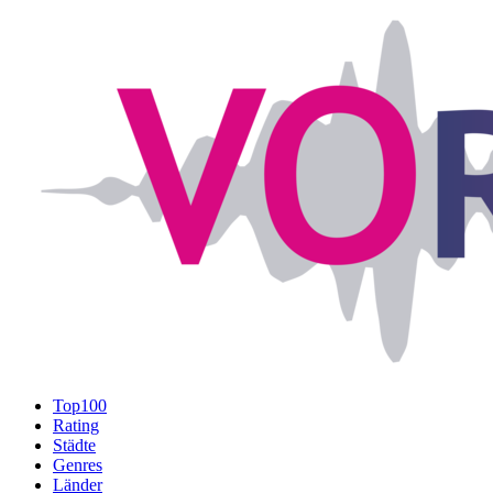
Top100
Rating
Städte
Genres
Länder