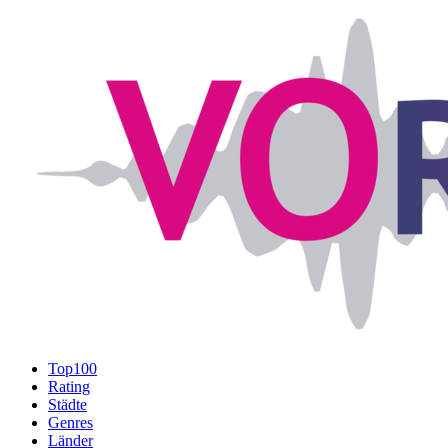
Top100
Rating
Städte
Genres
Länder