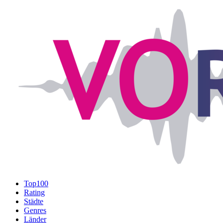
Top100
Rating
Städte
Genres
Länder