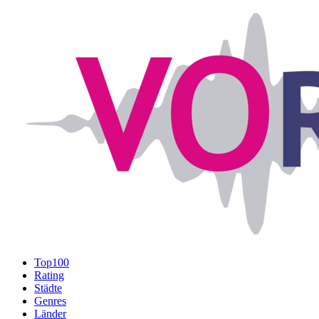
Top100
Rating
Städte
Genres
Länder