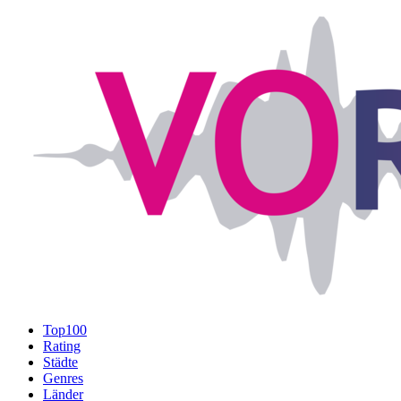
Top100
Rating
Städte
Genres
Länder