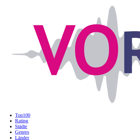
Top100
Rating
Städte
Genres
Länder