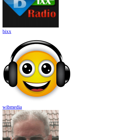
bixx
wibmedia