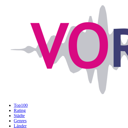
Top100
Rating
Städte
Genres
Länder