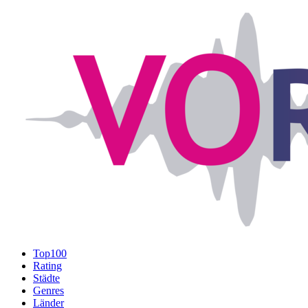
Top100
Rating
Städte
Genres
Länder