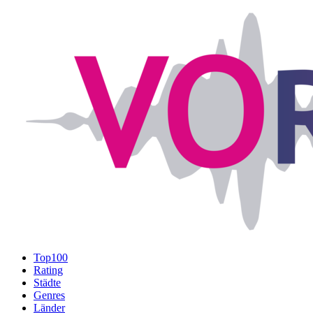
Top100
Rating
Städte
Genres
Länder