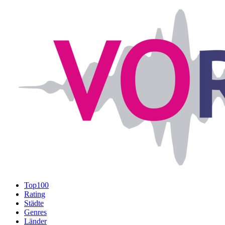
Top100
Rating
Städte
Genres
Länder