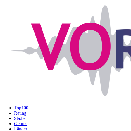
Top100
Rating
Städte
Genres
Länder