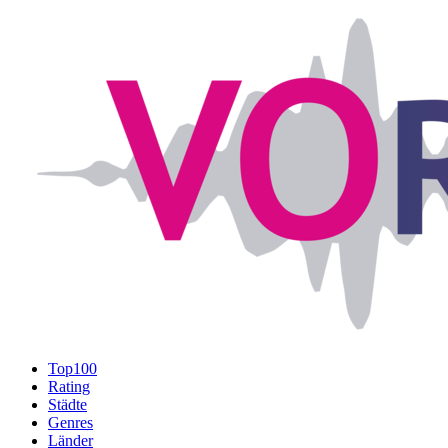
Top100
Rating
Städte
Genres
Länder