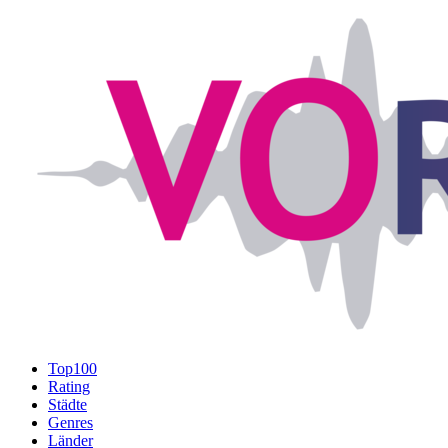
Top100
Rating
Städte
Genres
Länder