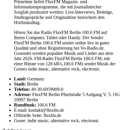
Primetime liefert FluxFM Magazin- und
Informationsprogramme, die mit journalistischer
Sorgfalt produziert werden: Live-Interviews, Beiträge,
Studiogespräche und Originaltöne bereichern den
Hörfunkalltag.
Hören Sie das Radio FluxFM Berlin 100.6 FM auf
Ihrem Computer, Tablet oder Handy. Der Sender
FluxFM Berlin 100.6 FM sendet online live in guter
Qualität und ohne Registrierung bei Vo-Radio.de.
Gesendet werden populäre Musik und Lieder aus dem
Jahr 2026. FM-Radio FluxFM Berlin 100.6 FM, mit
einer Bitrate von 128 kB/s,100.6 FM) sendet Musik der
Genres indie music, alternative rock, electronic.
Land:
Germany
Stadt:
Berlin
Telefon:
49-30-6959909-0
Adresse:
FluxFM Berlin Pfuelstraße 5 Aufgang V, 5. OG
10997 Berlin
Rundfunk:
100.6 FM
E-mail: kontakt@fluxfm.de
Offizielle Seite: fluxfm.de
Genre: indie music, alternative rock, electronic