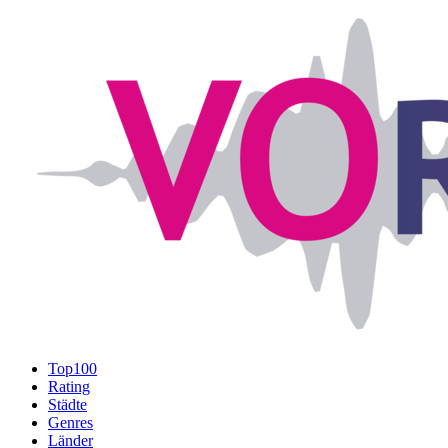
Top100
Rating
Städte
Genres
Länder