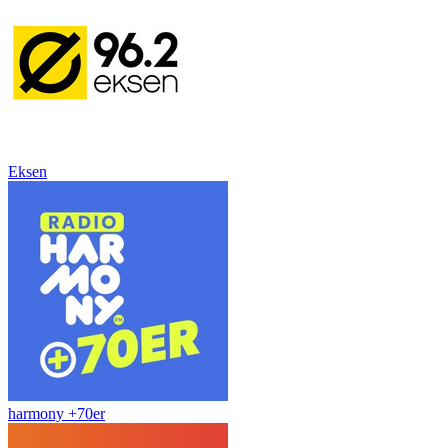
Eksen
harmony +70er