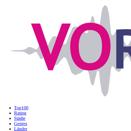
Top100
Rating
Städte
Genres
Länder