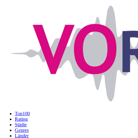
Top100
Rating
Städte
Genres
Länder