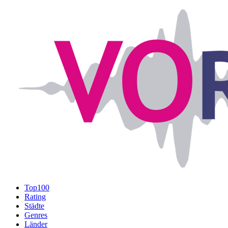
Top100
Rating
Städte
Genres
Länder