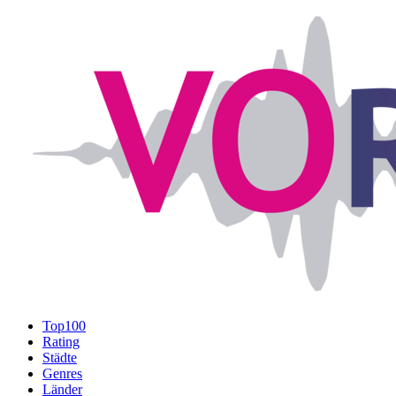
Top100
Rating
Städte
Genres
Länder