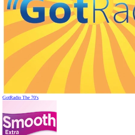
GotRadio The 70's