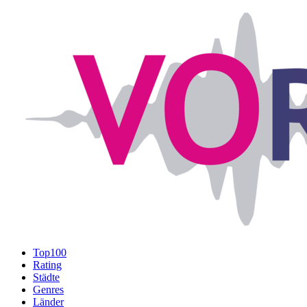
Top100
Rating
Städte
Genres
Länder