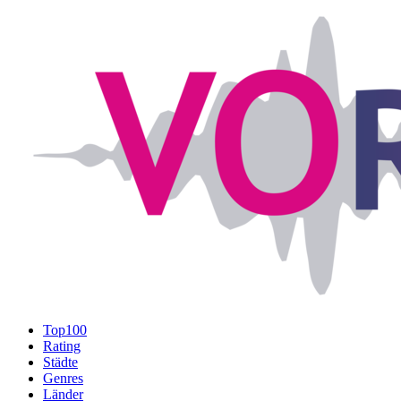
Top100
Rating
Städte
Genres
Länder