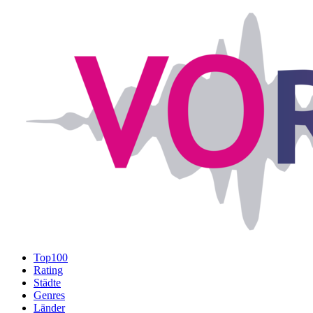
Top100
Rating
Städte
Genres
Länder