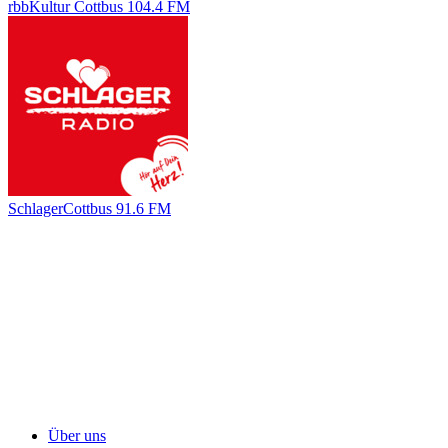
rbbKultur Cottbus 104.4 FM
SchlagerCottbus 91.6 FM
Über uns