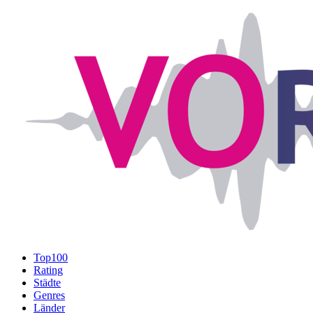
Top100
Rating
Städte
Genres
Länder