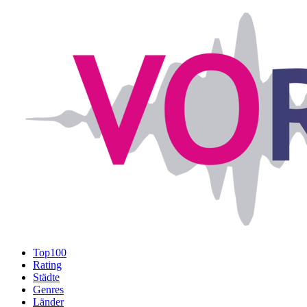
Top100
Rating
Städte
Genres
Länder