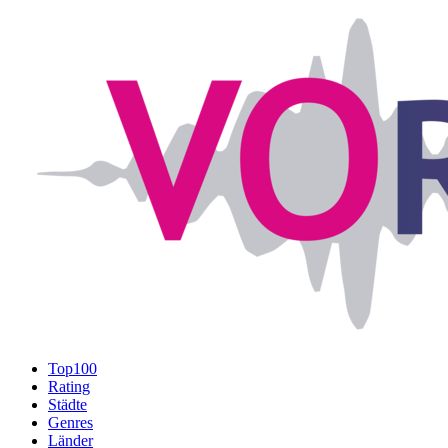
Top100
Rating
Städte
Genres
Länder