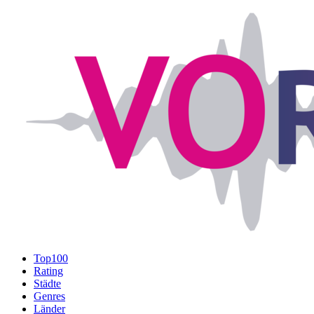
Top100
Rating
Städte
Genres
Länder