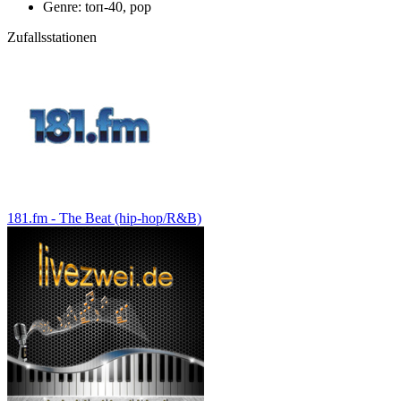
Genre: tоп-40, pop
Zufallsstationen
181.fm - The Beat (hip-hop/R&B)