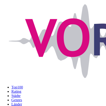
Top100
Rating
Städte
Genres
Länder