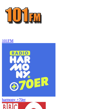
101FM
harmony +70er