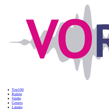
Top100
Rating
Städte
Genres
Länder