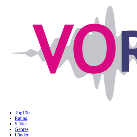
Top100
Rating
Städte
Genres
Länder