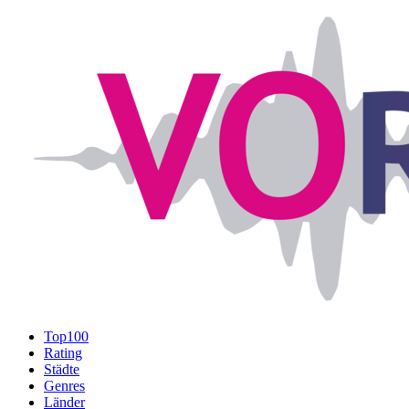
Top100
Rating
Städte
Genres
Länder