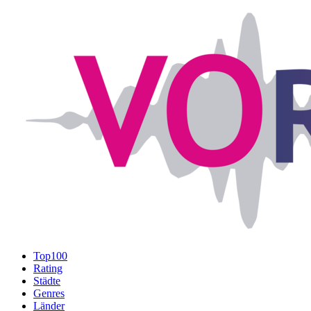
Top100
Rating
Städte
Genres
Länder