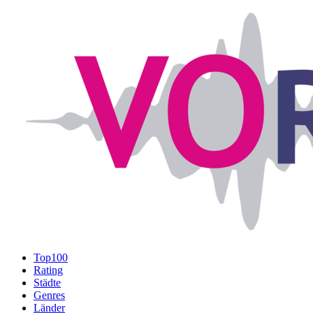
Top100
Rating
Städte
Genres
Länder