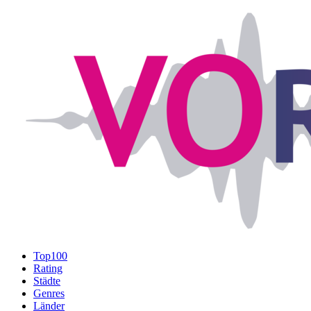
Top100
Rating
Städte
Genres
Länder