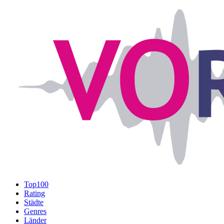
Top100
Rating
Städte
Genres
Länder