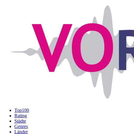
Top100
Rating
Städte
Genres
Länder