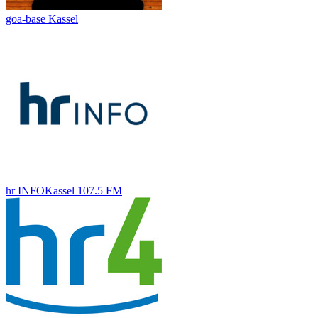
goa-base Kassel
hr INFOKassel 107.5 FM