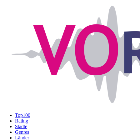
Top100
Rating
Städte
Genres
Länder