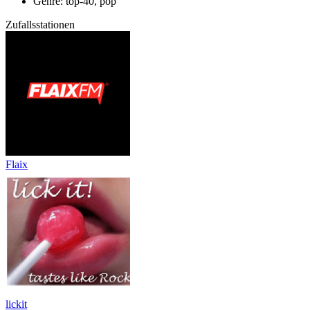
Genre: top-40, pop
Zufallsstationen
Flaix
lickit