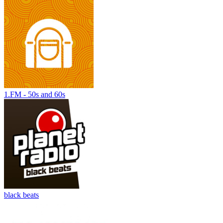
1.FM - 50s and 60s
black beats