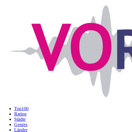
Top100
Rating
Städte
Genres
Länder