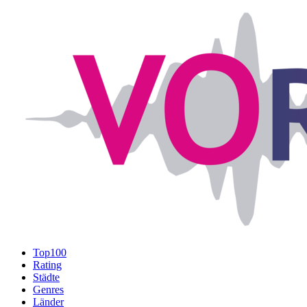
Top100
Rating
Städte
Genres
Länder