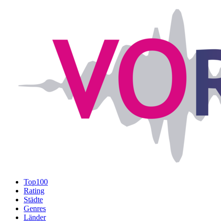
Top100
Rating
Städte
Genres
Länder