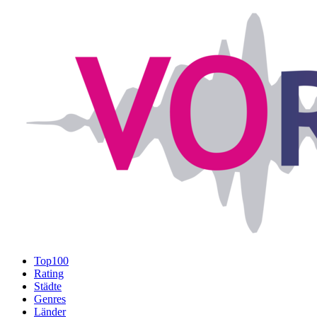
Top100
Rating
Städte
Genres
Länder