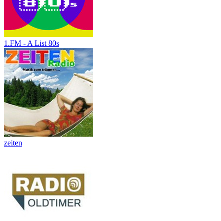
1.FM - A List 80s
zeiten