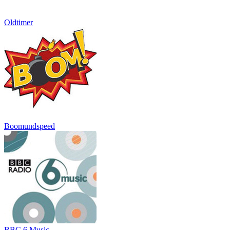
Oldtimer
Boomundspeed
BBC 6 Music