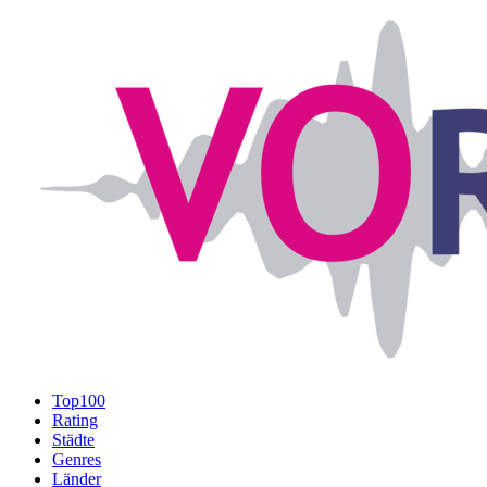
Top100
Rating
Städte
Genres
Länder