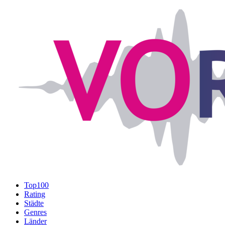
Top100
Rating
Städte
Genres
Länder