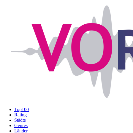
Top100
Rating
Städte
Genres
Länder